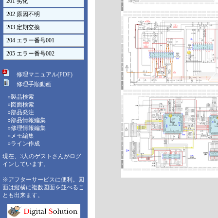
201 劣化
202 原因不明
203 定期交換
204 エラー番号001
205 エラー番号002
修理マニュアル(PDF)
修理手順動画
○製品検索
○図面検索
○部品発注
○部品情報編集
○修理情報編集
○メモ編集
○ライン作成
現在、3人のゲストさんがログ
インしています。
※アフターサービスに便利。図
面は縦横に複数図面を並べるこ
とも出来ます。