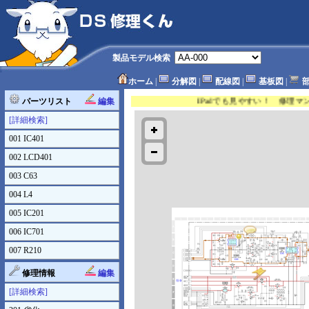
製品モデル検索
ホーム
|
分解図
|
配線図
|
基板図
|
部
パーツリスト
編集
IPadでも見やすい！ 修理
[詳細検索]
001 IC401
002 LCD401
003 C63
004 L4
005 IC201
006 IC701
007 R210
修理情報
編集
[詳細検索]